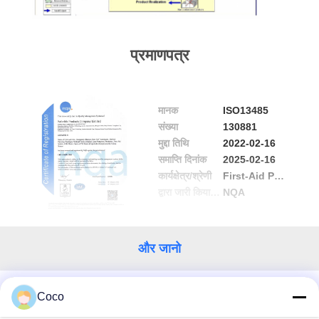
गुणवत्ता
प्रमाणपत्र
नियंत्रण
हमसे
मानक
ISO13485
संपर्क
संख्या
130881
मुद्दा तिथि
2022-02-16
करें
समाप्ति दिनांक
2025-02-16
कार्यक्षेत्र/श्रेणी
First-Aid Products
द्वारा जारी किया गया
NQA
समाचार
मामले
और जानो
उद्धरण
Coco
हमसे संपर्क करें!
मांगें