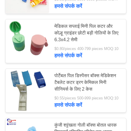
हमसे संपर्क करें
गुणवत्ता
नियंत्रण
45
मेडिकल सप्लाई मिनी पिल कटर और
कोल्हू ग्राइंडर छोटी बड़ी गोलियों के लिए
सामरिक प्राथमिक
6.3x4.2 सेमी
हमसे
चिकित्सा किट
$0.80/pieces 400-799 pieces MOQ:10
संपर्क
हमसे संपर्क करें
करें
पोर्टेबल पिल डिस्पेंसर बॉक्स मेडिकेशन
समाचार
टैबलेट कटर ड्रग केमिकल मिनी
133
सीनियर्स के लिए 2 केस
मामले
$0.55/pieces 500-999 pieces MOQ:10
गोली डिस्पेंसर बॉक्स
हमसे संपर्क करें
उद्धरण
कुंजी श्रृंखला गोली बॉक्स बोतल धारक
मांगें