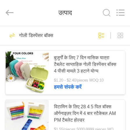
2026
Saferlife
Products
उत्पाद
Co.,
Ltd..
All
Rights
Reserved.
घर
138
गोली डिस्पेंसर बॉक्स
यात्रा प्राथमिक चिकित्सा
उत्पाद
किट
बुजुर्गों के लिए 7 दिन मासिक यात्रा
टैबलेट साप्ताहिक गोली डिस्पेंसर बॉक्स
हमारे
4 पीसी मामले 3 हटाने योग्य
बारे
$1.20 - $2.40/pieces MOQ:10
में
हमसे संपर्क करें
77
पोर्टेबल प्राथमिक
कारखाने
विटामिन के लिए 28 4 5 पिल बॉक्स
ऑर्गनाइज़र दिन में 4 बार स्टैकेबल AM
का
चिकित्सा किट
PM टैबलेट होल्डर
दौरा
$1.55/pieces 5000-9999 pieces MOQ:10