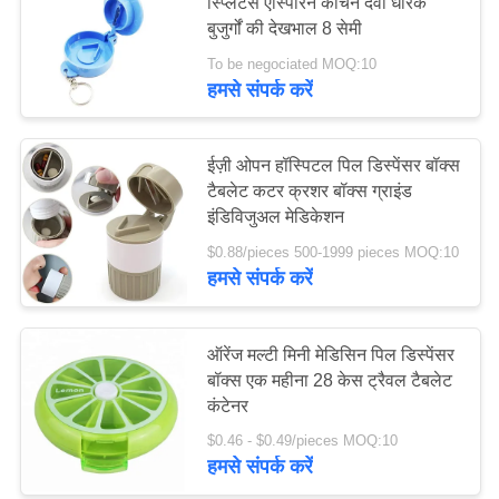
स्प्लिटर्स एस्पिरिन कीचेन दवा धारक
बुजुर्गों की देखभाल 8 सेमी
साइटमैप
To be negociated MOQ:10
181
हमसे संपर्क करें
प्राथमिक चिकित्सा
गोपनीयता
उपकरण की आपूर्ति
नीति
ईज़ी ओपन हॉस्पिटल पिल डिस्पेंसर बॉक्स
टैबलेट कटर क्रशर बॉक्स ग्राइंड
इंडिविजुअल मेडिकेशन
$0.88/pieces 500-1999 pieces MOQ:10
हमसे संपर्क करें
235
ऑरेंज मल्टी मिनी मेडिसिन पिल डिस्पेंसर
होमकेयर चिकित्सा आपूर्ति
बॉक्स एक महीना 28 केस ट्रैवल टैबलेट
कंटेनर
$0.46 - $0.49/pieces MOQ:10
हमसे संपर्क करें