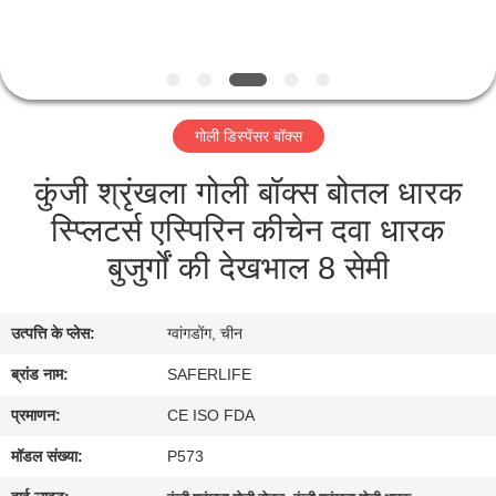
गुणवत्ता
नियंत्रण
गोली डिस्पेंसर बॉक्स
हमसे
कुंजी श्रृंखला गोली बॉक्स बोतल धारक
संपर्क
स्प्लिटर्स एस्पिरिन कीचेन दवा धारक
करें
बुजुर्गों की देखभाल 8 सेमी
समाचार
उत्पत्ति के प्लेस:
ग्वांगडोंग, चीन
मामले
ब्रांड नाम:
SAFERLIFE
प्रमाणन:
CE ISO FDA
उद्धरण
मॉडल संख्या:
P573
मांगें