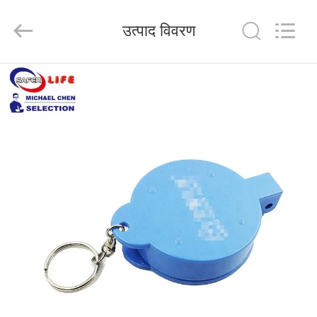
2026
Saferlife
Products
उत्पाद विवरण
Co.,
Ltd..
All
Rights
Reserved.
घर
उत्पाद
हमारे
बारे
में
कारखाने
का
दौरा