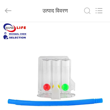
2026
Saferlife
Products
उत्पाद विवरण
Co.,
Ltd..
All
Rights
Reserved.
घर
उत्पाद
हमारे
बारे
में
कारखाने
का
दौरा