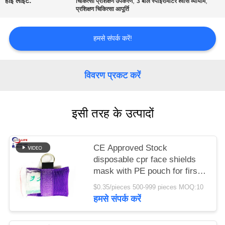
हाई लाइट:
,
,
चिकित्सा प्रशिक्षण उपकरण
3 बॉल स्पाइरोमीटर श्वास व्यायाम
प्रशिक्षण चिकित्सा आपूर्ति
साइटमैप
हमसे संपर्क करें!
गोपनीयता
नीति
विवरण प्रकट करें
इसी तरह के उत्पादों
CE Approved Stock
disposable cpr face shields
mask with PE pouch for first
aid emergency device product
$0.35/pieces 500-999 pieces MOQ:10
हमसे संपर्क करें