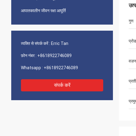
उत्
आपातकालीन जीवन रक्षा आपूर्ति
गुण
प्रो
व्यक्ति से संपर्क करें :
Erric Tan
फ़ोन नंबर :
+8618922746089
वज़
Whatsapp :
+8618922746089
प्रत
संपर्क करें
प्रम