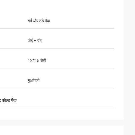
गर्म और ठंडे पैक
पीई + पीए
12*15 सेमी
गुआंगज़ौ
ेंट कोल्ड पैक