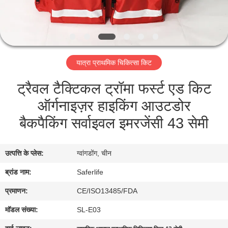
गुणवत्ता
नियंत्रण
यात्रा प्राथमिक चिकित्सा किट
हमसे
ट्रैवल टैक्टिकल ट्रॉमा फर्स्ट एड किट
संपर्क
ऑर्गनाइज़र हाइकिंग आउटडोर
करें
बैकपैकिंग सर्वाइवल इमरजेंसी 43 सेमी
समाचार
उत्पत्ति के प्लेस:
ग्वांगडोंग, चीन
मामले
ब्रांड नाम:
Saferlife
प्रमाणन:
CE/ISO13485/FDA
उद्धरण
मॉडल संख्या:
SL-E03
मांगें