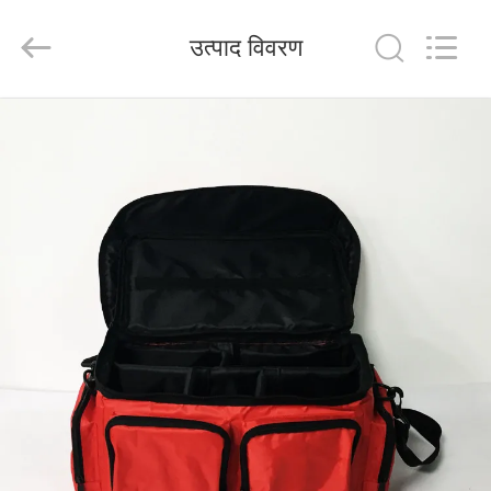
2026
Saferlife
Products
उत्पाद विवरण
Co.,
Ltd..
All
Rights
Reserved.
घर
उत्पाद
हमारे
बारे
में
कारखाने
का
दौरा