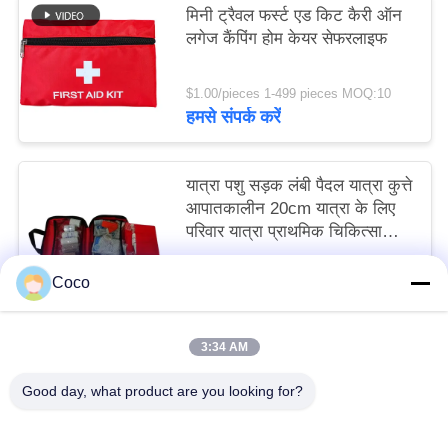
मिनी ट्रैवल फर्स्ट एड किट कैरी ऑन
लगेज कैंपिंग होम केयर सेफरलाइफ
$1.00/pieces 1-499 pieces MOQ:10
हमसे संपर्क करें
यात्रा पशु सड़क लंबी पैदल यात्रा कुत्ते
आपातकालीन 20cm यात्रा के लिए
परिवार यात्रा प्राथमिक चिकित्सा
किट अनिवार्य
$6.40/sets 500-999 sets MOQ:10
Coco
हमसे संपर्क करें
3:34 AM
लोकप्रिय श्रेणियां
सभी
Good day, what product are you looking for?
यात्रा प्राथमिक चिकित्सा किट
पोर्टेबल प्राथमिक चिकित्सा किट