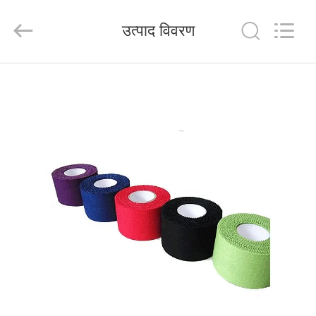
2026
Saferlife
Products
उत्पाद विवरण
Co.,
Ltd..
All
Rights
Reserved.
घर
उत्पाद
हमारे
बारे
में
कारखाने
का
दौरा