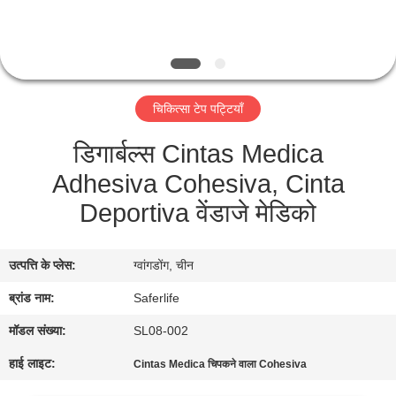
गुणवत्ता
नियंत्रण
चिकित्सा टेप पट्टियाँ
हमसे
डिगार्बल्स Cintas Medica
संपर्क
Adhesiva Cohesiva, Cinta
करें
Deportiva वेंडाजे मेडिको
समाचार
उत्पत्ति के प्लेस:
ग्वांगडोंग, चीन
मामले
ब्रांड नाम:
Saferlife
मॉडल संख्या:
SL08-002
उद्धरण
हाई लाइट:
Cintas Medica चिपकने वाला Cohesiva
मांगें