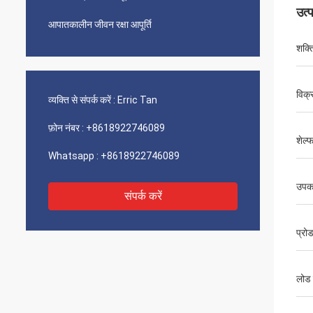
उत्
आपातकालीन जीवन रक्षा आपूर्ति
शक्त
विक्
व्यक्ति से संपर्क करें :
Erric Tan
फ़ोन नंबर :
+8618922746089
शेल्
Whatsapp :
+8618922746089
उपक
संपर्क करें
प्रो
लोड 