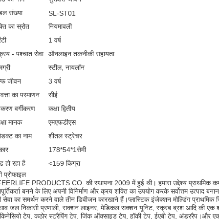
डल संख्या
SL-ST01
्ति का स्रोत
नियमावली
ंटी
1 वर्ष
क्रय - पश्चात सेवा
ऑनलाइन तकनीकी सहायता
मग्री
स्टील, नायलॉन
ल्फ जीवन
3 वर्ष
नवत्ता का परमाणन
सीई
करण वर्गीकरण
कक्षा द्वितीय
रक्षा मानक
एमएफडीएस
रोडक्ट का नाम
शीतल स्ट्रेचर
कार
178*54*1सेमी
ड हो रहा है
<159 किग्रा
ी प्रोफाइल
ERLIFE PRODUCTS CO. की स्थापना 2009 में हुई थी। हमारा उद्देश्य प्राथमिक कम लागत
पूर्तिकर्ता बनने के लिए अपनी विनिर्माण और क्रय शक्ति का उपयोग करके सर्वोत्तम उत्पाद बनाना
ी सेवा का समर्थन करने वाले तीन डिवीजन कारखाने हैं।प्लास्टिक इंजेक्शन मोल्डिंग प्राथमिक च
 घाव जल निकासी प्रणाली, सक्शन लाइनर, मेडिकल सक्शन यूनिट, स्क्रब ब्रश आदि की एक श्रृंख
 किनेसियो टेप, कठोर स्ट्रैपिंग टेप, जिंक ऑक्साइड टेप, हॉकी टेप, ईएबी टेप, अंडररैप।और ए