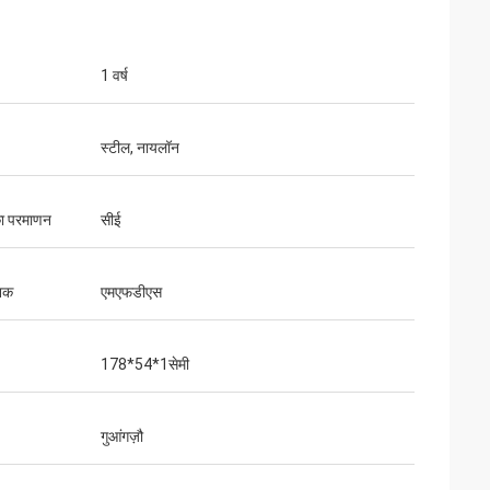
1 वर्ष
स्टील, नायलॉन
 का परमाणन
सीई
ानक
एमएफडीएस
178*54*1सेमी
गुआंगज़ौ