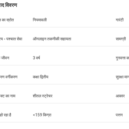
पाद विवरण
ि का स्रोत
नियमावली
गारंटी
रय - पश्चात सेवा
ऑनलाइन तकनीकी सहायता
सामग्री
फ जीवन
3 वर्ष
गुनवत्ता
रण वर्गीकरण
कक्षा द्वितीय
सुरक्षा म
डक्ट का नाम
शीतल स्ट्रेचर
आकार
हो रहा है
<159 किग्रा
पत्तन