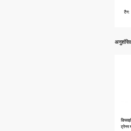
टैग:
अनुशंसित
डिफाइब
ट्रेनर 