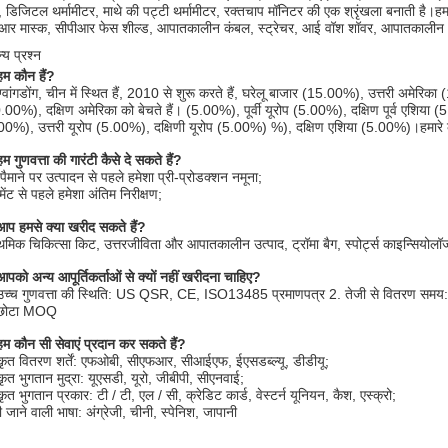
र, डिजिटल थर्मामीटर, माथे की पट्टी थर्मामीटर, रक्तचाप मॉनिटर की एक श्रृंखला बनाती है।हमा
आर मास्क, सीपीआर फेस शील्ड, आपातकालीन कंबल, स्ट्रेचर, आई वॉश शॉवर, आपातकालीन आई
्य प्रश्न
हम कौन हैं?
ग्वांगडोंग, चीन में स्थित हैं, 2010 से शुरू करते हैं, घरेलू बाजार (15.00%), उत्तरी अमेर
.00%), दक्षिण अमेरिका को बेचते हैं। (5.00%), पूर्वी यूरोप (5.00%), दक्षिण पूर्व एशिय
00%), उत्तरी यूरोप (5.00%), दक्षिणी यूरोप (5.00%) %), दक्षिण एशिया (5.00%)।हमारे 
म गुणवत्ता की गारंटी कैसे दे सकते हैं?
 पैमाने पर उत्पादन से पहले हमेशा प्री-प्रोडक्शन नमूना;
ेंट से पहले हमेशा अंतिम निरीक्षण;
आप हमसे क्या खरीद सकते हैं?
ाथमिक चिकित्सा किट, उत्तरजीविता और आपातकालीन उत्पाद, ट्रॉमा बैग, स्पोर्ट्स काइन्सियोलॉजी
आपको अन्य आपूर्तिकर्ताओं से क्यों नहीं खरीदना चाहिए?
उच्च गुणवत्ता की स्थिति: US QSR, CE, ISO13485 प्रमाणपत्र 2. तेजी से वितरण समय: हमा
 छोटा MOQ
हम कौन सी सेवाएं प्रदान कर सकते हैं?
ीकृत वितरण शर्तें: एफओबी, सीएफआर, सीआईएफ, ईएसडब्ल्यू, डीडीयू;
कृत भुगतान मुद्रा: यूएसडी, यूरो, जीबीपी, सीएनवाई;
कृत भुगतान प्रकार: टी / टी, एल / सी, क्रेडिट कार्ड, वेस्टर्न यूनियन, कैश, एस्क्रो;
 जाने वाली भाषा: अंग्रेजी, चीनी, स्पेनिश, जापानी