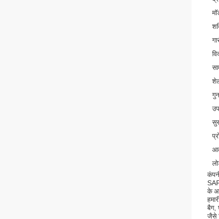
मॉ
शक
गार
वि
सा
शे
गु
उप
सु
प्
आ
लो
कंपन
SAFE
के आ
हमार
बैग,
जैसे