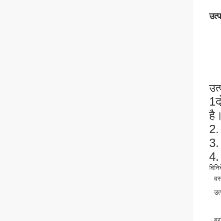
उत्
उत्
1
द
है
2.
3.
4.
विनिर
वस्
उत
ब्