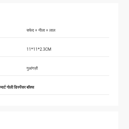
सफेद + नीला + लाल
11*11*2.3CM
गुआंगज़ौ
मार्ट गोली डिस्पेंसर बॉक्स