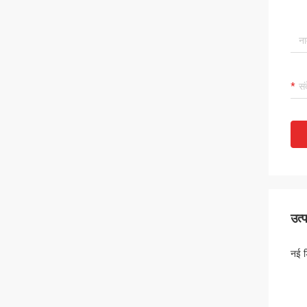
उत्
नई ड