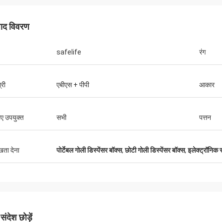
पाद विवरण
safelife
रंग
्री
एबीएस + पीपी
आकार
िए उपयुक्त
सभी
पत्तन
ुखता देना
पोर्टेबल गोली डिस्पेंसर बॉक्स
,
छोटी गोली डिस्पेंसर बॉक्स
,
इलेक्ट्रॉनिक स्
ंदेश छोड़ें