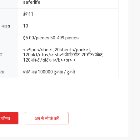
saferlife
ईपी11
 मात्रा
10
$5.00/pieces 50-499 pieces
<i>9pcs/sheet, 20sheets/packet,
रण
120pkt/ctn</i> <b>9पीसी/शीट, 20शीट/पैकेट,
120पीकेटी/सीटीएन</b><br> <
मता
प्रति माह 100000 टुकड़ा / टुकड़े
ी कीमत
अब से संपर्क करें