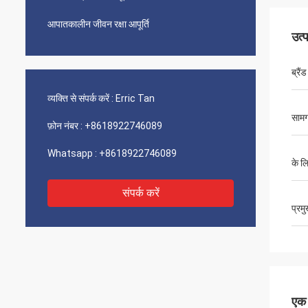
आपातकालीन जीवन रक्षा आपूर्ति
उत्
ब्रैंड
व्यक्ति से संपर्क करें :
Erric Tan
सामग
फ़ोन नंबर :
+8618922746089
Whatsapp :
+8618922746089
के ल
संपर्क करें
प्रम
एक स